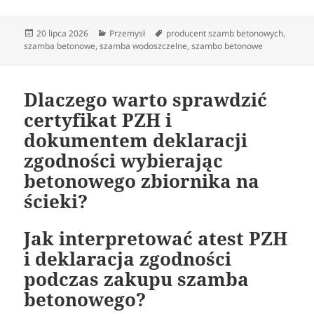
Data
Kategorie
Tagi
20 lipca 2026
Przemysł
producent szamb betonowych
,
publikacji
szamba betonowe
,
szamba wodoszczelne
,
szambo betonowe
Dlaczego warto sprawdzić
certyfikat PZH i
dokumentem deklaracji
zgodności wybierając
betonowego zbiornika na
ścieki?
Jak interpretować atest PZH
i deklaracja zgodności
podczas zakupu szamba
betonowego?