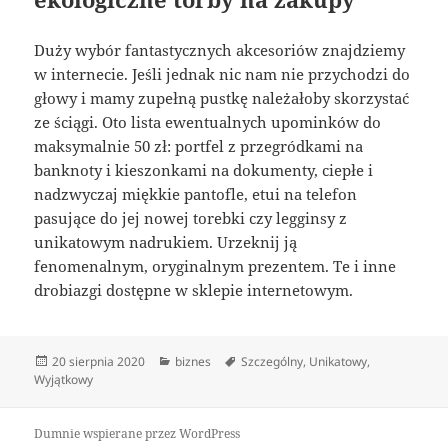
Duży wybór fantastycznych akcesoriów znajdziemy
w internecie. Jeśli jednak nic nam nie przychodzi do
głowy i mamy zupełną pustkę należałoby skorzystać
ze ściągi. Oto lista ewentualnych upominków do
maksymalnie 50 zł: portfel z przegródkami na
banknoty i kieszonkami na dokumenty, ciepłe i
nadzwyczaj miękkie pantofle, etui na telefon
pasujące do jej nowej torebki czy legginsy z
unikatowym nadrukiem. Urzeknij ją
fenomenalnym, oryginalnym prezentem. Te i inne
drobiazgi dostępne w sklepie internetowym.
Data
Kategorie
Tagi
20 sierpnia 2020
biznes
Szczególny
,
Unikatowy
,
publikacji
Wyjątkowy
Dumnie wspierane przez WordPress