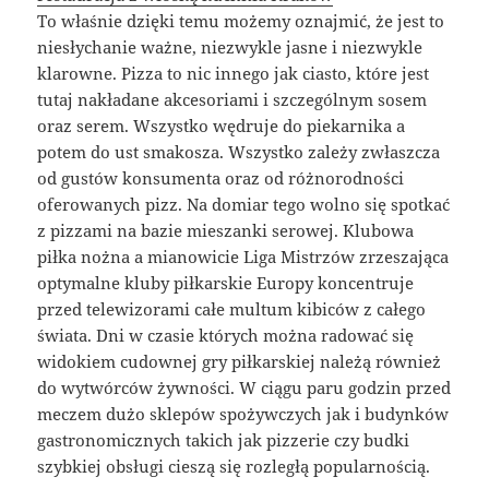
To właśnie dzięki temu możemy oznajmić, że jest to
niesłychanie ważne, niezwykle jasne i niezwykle
klarowne. Pizza to nic innego jak ciasto, które jest
tutaj nakładane akcesoriami i szczególnym sosem
oraz serem. Wszystko wędruje do piekarnika a
potem do ust smakosza. Wszystko zależy zwłaszcza
od gustów konsumenta oraz od różnorodności
oferowanych pizz. Na domiar tego wolno się spotkać
z pizzami na bazie mieszanki serowej. Klubowa
piłka nożna a mianowicie Liga Mistrzów zrzeszająca
optymalne kluby piłkarskie Europy koncentruje
przed telewizorami całe multum kibiców z całego
świata. Dni w czasie których można radować się
widokiem cudownej gry piłkarskiej należą również
do wytwórców żywności. W ciągu paru godzin przed
meczem dużo sklepów spożywczych jak i budynków
gastronomicznych takich jak pizzerie czy budki
szybkiej obsługi cieszą się rozległą popularnością.