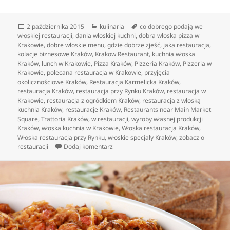
Data
Kategorie
Tagi
2 października 2015
kulinaria
co dobrego podają we
publikacji
włoskiej restauracji
,
dania włoskiej kuchni
,
dobra włoska pizza w
Krakowie
,
dobre włoskie menu
,
gdzie dobrze zjeść
,
jaka restauracja
,
kolacje biznesowe Kraków
,
Krakow Restaurant
,
kuchnia włoska
Kraków
,
lunch w Krakowie
,
Pizza Kraków
,
Pizzeria Kraków
,
Pizzeria w
Krakowie
,
polecana restauracja w Krakowie
,
przyjęcia
okolicznościowe Kraków
,
Restauracja Karmelicka Kraków
,
restauracja Kraków
,
restauracja przy Rynku Kraków
,
restauracja w
Krakowie
,
restauracja z ogródkiem Kraków
,
restauracja z włoską
kuchnia Kraków
,
restauracje Kraków
,
Restaurants near Main Market
Square
,
Trattoria Kraków
,
w restauracji
,
wyroby własnej produkcji
Kraków
,
włoska kuchnia w Krakowie
,
Włoska restauracja Kraków
,
Włoska restauracja przy Rynku
,
włoskie specjały Kraków
,
zobacz o
do Kraków i włoska pizza, czy to możliwe
restauracji
Dodaj komentarz