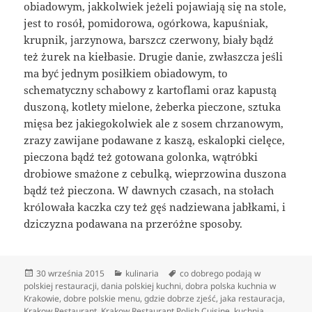
obiadowym, jakkolwiek jeżeli pojawiają się na stole,
jest to rosół, pomidorowa, ogórkowa, kapuśniak,
krupnik, jarzynowa, barszcz czerwony, biały bądź
też żurek na kiełbasie. Drugie danie, zwłaszcza jeśli
ma być jednym posiłkiem obiadowym, to
schematyczny schabowy z kartoflami oraz kapustą
duszoną, kotlety mielone, żeberka pieczone, sztuka
mięsa bez jakiegokolwiek ale z sosem chrzanowym,
zrazy zawijane podawane z kaszą, eskalopki cielęce,
pieczona bądź też gotowana golonka, wątróbki
drobiowe smażone z cebulką, wieprzowina duszona
bądź też pieczona. W dawnych czasach, na stołach
królowała kaczka czy też gęś nadziewana jabłkami, i
dziczyzna podawana na przeróżne sposoby.
Data
Kategorie
Tagi
30 września 2015
kulinaria
co dobrego podają w
publikacji
polskiej restauracji
,
dania polskiej kuchni
,
dobra polska kuchnia w
Krakowie
,
dobre polskie menu
,
gdzie dobrze zjeść
,
jaka restauracja
,
Krakow Restaurant
,
Krakow Restaurant Polish Cuisine
,
kuchnia