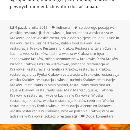
pewnych momentach wolno dostać kebab.
Data
Kategorie
Tagi
4 października 2015
kulinaria
co dobrego podają we
publikacji
włoskiej restauracji
,
dania włoskiej kuchni
,
dobra włoska pizza w
Krakowie
,
dobre włoskie menu
,
gdzie dobrze zjeść
,
Italian Cuisine in
Krakow
,
Italian Cuisine Krakow
,
italian food Krakow
,
jaka
restauracja
,
Krakow Restaurant
,
Krakow Restaurant italian Cuisine
,
kuchnia włoska Kraków
,
kuchnia włoska w Krakowie
,
mięso
sezonowane Kraków
,
mięso sezonowane w Krakowie
,
Pizza Kraków
,
Pizzeria Kraków
,
Pizzeria w Krakowie
,
polecana restauracja w
Krakowie
,
Restauracja Karmelicka Kraków
,
restauracja Kraków
,
restauracja przy Rynku Kraków
,
restauracja w Krakowie
,
restauracja
włoska Kraków
,
restauracja z włoską kuchnia Kraków
,
restauracje
Kraków
,
Restaurants in Main Market
,
restaurants main market
square krakow
,
Restaurants near Main Market Square
,
Trattoria
Kraków
,
w restauracji
,
włoska kuchnia w Krakowie
,
Włoska
restauracja Kraków
,
włoska restauracja Kraków centrum
,
Włoska
restauracja przy Rynku
,
włoska restauracja w centrum Krakowa
,
włoska restauracja w Krakowie
,
włoskie jedzenie Kraków
,
włoskie
do Dania 
jedzenie w Krakowie
,
zobacz o restauracji
Dodaj komentarz