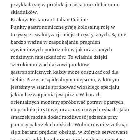
przykłada się w produkcji ciasta oraz dobieraniu
składników.
Krakow Restaurant italian Cuisine
Punkty gastronomiczne grają kolosalną rolę w
turystyce i waloryzacji miejsc turystycznych. Są one
bardzo ważne w zaspokajaniu pragnień
żywieniowych podróżników jak oraz samych
rodzimym mieszkańców. To właśnie dzięki
szerokiemu wachlarzowi punktów
gastronomicznych każdy może odszukać coś dla
siebie. Pizzerie są idealnym miejscem, w którym
jesteśmy w stanie spróbować włoskiego specjału
jakim bezwątpienia jest pizza. W barach
orientalnych możemy spróbować potraw opartych
na produkcji ryżowej oraz na surowych rybach. Jako
smaczek można dodać możliwość jedzenia przy
pomocy pałeczek chińskich. Wolno również zetknąć
się z barami prędkiej obsługi, w których serwowane
są zapiekanki, hamburgery czy hot dogi a nawet w