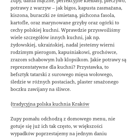
zupy, dania mączne, perfekcyjne kiełbasy, pieczywo,
potrawy z warzyw – jak bigos, kapusta zasmażana,
kiszona, buraczki ze śmietaną, pichcona fasola,
kartofle, oraz marynowane grzyby oraz ogórki to
cechy polskiej kuchni. Wprawdzie przyswoiliśmy
wiele szczegółów innych kuchni, jak np.
żydowskiej, ukraińskiej, nadal jesteśmy wierni
rodzimym pierogom, kapuśniakowi, grochówce,
zrazom schabowym lub klopsikom. Jakie potrawy są
reprezentatywne dla kuchni? Przystawka, to
befsztyk tatarski z surowego mięsa wołowego,
śledzie w różnych postaciach, plaster smażonego
boczku zawijany na śliwce.
{
tradycyjna polska kuchnia Kraków
Zupy pomału odchodzą z domowego menu, nie
gotuje się już ich tak często, w większości
wypadków poprzestajemy na jednym daniu