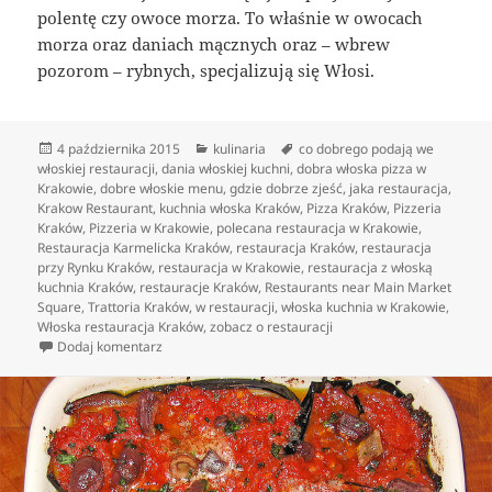
polentę czy owoce morza. To właśnie w owocach
morza oraz daniach mącznych oraz – wbrew
pozorom – rybnych, specjalizują się Włosi.
Data
Kategorie
Tagi
4 października 2015
kulinaria
co dobrego podają we
publikacji
włoskiej restauracji
,
dania włoskiej kuchni
,
dobra włoska pizza w
Krakowie
,
dobre włoskie menu
,
gdzie dobrze zjeść
,
jaka restauracja
,
Krakow Restaurant
,
kuchnia włoska Kraków
,
Pizza Kraków
,
Pizzeria
Kraków
,
Pizzeria w Krakowie
,
polecana restauracja w Krakowie
,
Restauracja Karmelicka Kraków
,
restauracja Kraków
,
restauracja
przy Rynku Kraków
,
restauracja w Krakowie
,
restauracja z włoską
kuchnia Kraków
,
restauracje Kraków
,
Restaurants near Main Market
Square
,
Trattoria Kraków
,
w restauracji
,
włoska kuchnia w Krakowie
,
Włoska restauracja Kraków
,
zobacz o restauracji
do Dania włoskiej Kuchni – prostota i przyjemność z 
Dodaj komentarz