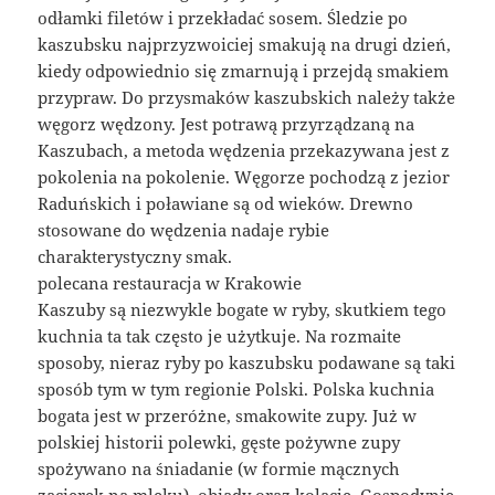
odłamki filetów i przekładać sosem. Śledzie po
kaszubsku najprzyzwoiciej smakują na drugi dzień,
kiedy odpowiednio się zmarnują i przejdą smakiem
przypraw. Do przysmaków kaszubskich należy także
węgorz wędzony. Jest potrawą przyrządzaną na
Kaszubach, a metoda wędzenia przekazywana jest z
pokolenia na pokolenie. Węgorze pochodzą z jezior
Raduńskich i poławiane są od wieków. Drewno
stosowane do wędzenia nadaje rybie
charakterystyczny smak.
polecana restauracja w Krakowie
Kaszuby są niezwykle bogate w ryby, skutkiem tego
kuchnia ta tak często je użytkuje. Na rozmaite
sposoby, nieraz ryby po kaszubsku podawane są taki
sposób tym w tym regionie Polski. Polska kuchnia
bogata jest w przeróżne, smakowite zupy. Już w
polskiej historii polewki, gęste pożywne zupy
spożywano na śniadanie (w formie mącznych
zacierek na mleku), obiady oraz kolacje. Gospodynie