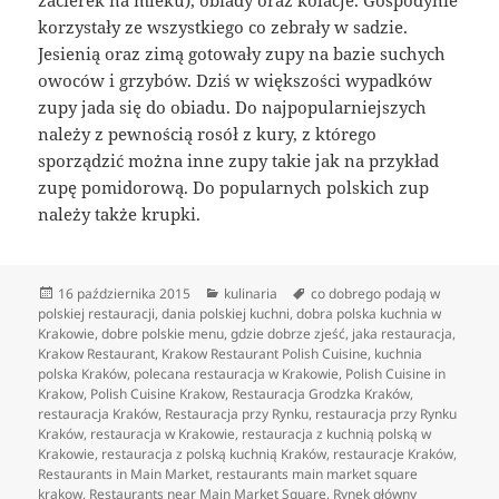
korzystały ze wszystkiego co zebrały w sadzie.
Jesienią oraz zimą gotowały zupy na bazie suchych
owoców i grzybów. Dziś w większości wypadków
zupy jada się do obiadu. Do najpopularniejszych
należy z pewnością rosół z kury, z którego
sporządzić można inne zupy takie jak na przykład
zupę pomidorową. Do popularnych polskich zup
należy także krupki.
Data
Kategorie
Tagi
16 października 2015
kulinaria
co dobrego podają w
publikacji
polskiej restauracji
,
dania polskiej kuchni
,
dobra polska kuchnia w
Krakowie
,
dobre polskie menu
,
gdzie dobrze zjeść
,
jaka restauracja
,
Krakow Restaurant
,
Krakow Restaurant Polish Cuisine
,
kuchnia
polska Kraków
,
polecana restauracja w Krakowie
,
Polish Cuisine in
Krakow
,
Polish Cuisine Krakow
,
Restauracja Grodzka Kraków
,
restauracja Kraków
,
Restauracja przy Rynku
,
restauracja przy Rynku
Kraków
,
restauracja w Krakowie
,
restauracja z kuchnią polską w
Krakowie
,
restauracja z polską kuchnią Kraków
,
restauracje Kraków
,
Restaurants in Main Market
,
restaurants main market square
krakow
,
Restaurants near Main Market Square
,
Rynek główny