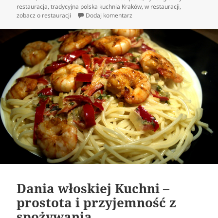
restauracja
,
tradycyjna polska kuchnia Kraków
,
w restauracji
,
do Polska sławna jest z smakow
zobacz o restauracji
Dodaj komentarz
Dania włoskiej Kuchni –
prostota i przyjemność z
spożywania