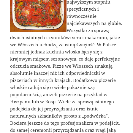
najwyższym stopniu
specyficznych i
równocześnie
najciekawszych na globie.
Wszystko za sprawą
dwóch istotnych czynników: sera i makaronu, jakie
we Włoszech uchodzą za istną świętość. W Polsce
niemniej jednak kuchnia włoska łączy się z
krajowym mięsem sezonowym, co daje perfekcyjne
odczucia smakowe. Pizze we Włoszech smakują
absolutnie inaczej niż ich odpowiedniczki w
pizzeriach w innych krajach. Dodatkowo pizzerie
włoskie radują się o wiele pokaźniejszą
popularnością, aniżeli pizzerie na przykład w
Hiszpanii lub w Rosji. Wiele za sprawą istotnego
podejścia do jej przyrządzania oraz istnie
naturalnych składników prosto z „podwórka”.
Dociera jeszcze do tego profesjonalizm w podejściu
do samej ceremonii przyrządzania oraz wagi jaką