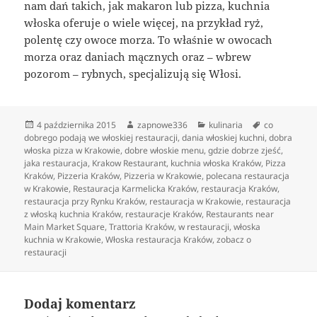
nam dań takich, jak makaron lub pizza, kuchnia
włoska oferuje o wiele więcej, na przykład ryż,
polentę czy owoce morza. To właśnie w owocach
morza oraz daniach mącznych oraz – wbrew
pozorom – rybnych, specjalizują się Włosi.
Data
Autor
Kategorie
Tagi
4 października 2015
zapnowe336
kulinaria
co
publikacji
dobrego podają we włoskiej restauracji
,
dania włoskiej kuchni
,
dobra
włoska pizza w Krakowie
,
dobre włoskie menu
,
gdzie dobrze zjeść
,
jaka restauracja
,
Krakow Restaurant
,
kuchnia włoska Kraków
,
Pizza
Kraków
,
Pizzeria Kraków
,
Pizzeria w Krakowie
,
polecana restauracja
w Krakowie
,
Restauracja Karmelicka Kraków
,
restauracja Kraków
,
restauracja przy Rynku Kraków
,
restauracja w Krakowie
,
restauracja
z włoską kuchnia Kraków
,
restauracje Kraków
,
Restaurants near
Main Market Square
,
Trattoria Kraków
,
w restauracji
,
włoska
kuchnia w Krakowie
,
Włoska restauracja Kraków
,
zobacz o
restauracji
Dodaj komentarz