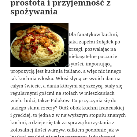
prostota i przyjemność z
spożywania
Dla fanatyków kuchni,
jaka zapełni żołądek po
brzegi, pozwalając na
niebagatelne poczucie
sytości, imponującą
propozycją jest kuchnia italiano, a więc nic innego
jak kuchnia włoska. Włosi słyną ze swoich dań na
całym świecie, a dania którymi się szczycą, stały się
regularnymi gośćmi na stołach w mieszkaniach
wielu ludzi, także Polaków. Co przyczynia się do
takiego stanu rzeczy? Otóż obok kuchni francuskiej
i greckiej, to jedna z w najwyższym stopniu znanych
kuchni, a dzieje się tak za sprawą korzystania z
kolosalnej ilości warzyw, całkiem podobnie jak w
kuchni greckiej również przypraw, jednakowoż