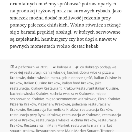
orientalnych możemy spróbować potraw opartych
na produkcji ryżowej oraz na surowych rybach. Jako
smaczek można dodać możliwość jedzenia przy
pomocy pałeczek chińskich. Wolno również zetknąć
się z barami prędkiej obsługi, w których serwowane
są zapiekanki, hamburgery czy hot dogi a nawet w
pewnych momentach wolno dostać kebab.
Data
Kategorie
Tagi
4 października 2015
kulinaria
co dobrego podają we
publikacji
włoskiej restauracji
,
dania włoskiej kuchni
,
dobra włoska pizza w
Krakowie
,
dobre włoskie menu
,
gdzie dobrze zjeść
,
Italian Cuisine in
Krakow
,
Italian Cuisine Krakow
,
italian food Krakow
,
jaka
restauracja
,
Krakow Restaurant
,
Krakow Restaurant italian Cuisine
,
kuchnia włoska Kraków
,
kuchnia włoska w Krakowie
,
mięso
sezonowane Kraków
,
mięso sezonowane w Krakowie
,
Pizza Kraków
,
Pizzeria Kraków
,
Pizzeria w Krakowie
,
polecana restauracja w
Krakowie
,
Restauracja Karmelicka Kraków
,
restauracja Kraków
,
restauracja przy Rynku Kraków
,
restauracja w Krakowie
,
restauracja
włoska Kraków
,
restauracja z włoską kuchnia Kraków
,
restauracje
Kraków
,
Restaurants in Main Market
,
restaurants main market
square krakow
,
Restaurants near Main Market Square
,
Trattoria