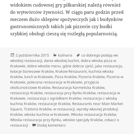
widokiem cudownej gry piłkarskiej należą również
do wytwórców żywności. W ciągu paru godzin przed
meczem dużo sklepów spożywczych jak i budynków
gastronomicznych takich jak pizzerie czy budki
szybkiej obsługi cieszą się rozległą popularnością.
Data
Kategorie
Tagi
2 października 2015
kulinaria
co dobrego podają we
publikacji
włoskiej restauracji
,
dania włoskiej kuchni
,
dobra włoska pizza w
Krakowie
,
dobre włoskie menu
,
gdzie dobrze zjeść
,
jaka restauracja
,
kolacje biznesowe Kraków
,
Krakow Restaurant
,
kuchnia włoska
Kraków
,
lunch w Krakowie
,
Pizza Kraków
,
Pizzeria Kraków
,
Pizzeria w
Krakowie
,
polecana restauracja w Krakowie
,
przyjęcia
okolicznościowe Kraków
,
Restauracja Karmelicka Kraków
,
restauracja Kraków
,
restauracja przy Rynku Kraków
,
restauracja w
Krakowie
,
restauracja z ogródkiem Kraków
,
restauracja z włoską
kuchnia Kraków
,
restauracje Kraków
,
Restaurants near Main Market
Square
,
Trattoria Kraków
,
w restauracji
,
wyroby własnej produkcji
Kraków
,
włoska kuchnia w Krakowie
,
Włoska restauracja Kraków
,
Włoska restauracja przy Rynku
,
włoskie specjały Kraków
,
zobacz o
do Kraków i włoska pizza, czy to możliwe
restauracji
Dodaj komentarz