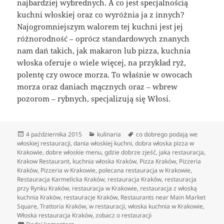
najbardziej wybrednych. A co jest specjalnością
kuchni włoskiej oraz co wyróżnia ja z innych?
Najogromniejszym walorem tej kuchni jest jej
różnorodność – oprócz standardowych znanych
nam dań takich, jak makaron lub pizza, kuchnia
włoska oferuje o wiele więcej, na przykład ryż,
polentę czy owoce morza. To właśnie w owocach
morza oraz daniach mącznych oraz – wbrew
pozorom – rybnych, specjalizują się Włosi.
Data
Kategorie
Tagi
4 października 2015
kulinaria
co dobrego podają we
publikacji
włoskiej restauracji
,
dania włoskiej kuchni
,
dobra włoska pizza w
Krakowie
,
dobre włoskie menu
,
gdzie dobrze zjeść
,
jaka restauracja
,
Krakow Restaurant
,
kuchnia włoska Kraków
,
Pizza Kraków
,
Pizzeria
Kraków
,
Pizzeria w Krakowie
,
polecana restauracja w Krakowie
,
Restauracja Karmelicka Kraków
,
restauracja Kraków
,
restauracja
przy Rynku Kraków
,
restauracja w Krakowie
,
restauracja z włoską
kuchnia Kraków
,
restauracje Kraków
,
Restaurants near Main Market
Square
,
Trattoria Kraków
,
w restauracji
,
włoska kuchnia w Krakowie
,
Włoska restauracja Kraków
,
zobacz o restauracji
do Dania włoskiej Kuchni – prostota i przyjemność z 