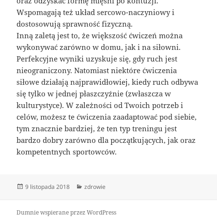
oraz odzyskać formę mięśni po kontuzji.
Wspomagają też układ sercowo-naczyniowy i
dostosowują sprawność fizyczną.
Inną zaletą jest to, że większość ćwiczeń można
wykonywać zarówno w domu, jak i na siłowni.
Perfekcyjne wyniki uzyskuje się, gdy ruch jest
nieograniczony. Natomiast niektóre ćwiczenia
siłowe działają najprawidłowiej, kiedy ruch odbywa
się tylko w jednej płaszczyźnie (zwłaszcza w
kulturystyce). W zależności od Twoich potrzeb i
celów, możesz te ćwiczenia zaadaptować pod siebie,
tym znacznie bardziej, że ten typ treningu jest
bardzo dobry zarówno dla początkujących, jak oraz
kompetentnych sportowców.
Data
Kategorie
9 listopada 2018
zdrowie
publikacji
Dumnie wspierane przez WordPress