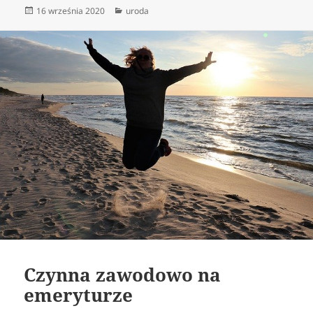
Data
Kategorie
16 września 2020
uroda
publikacji
Czynna zawodowo na
emeryturze