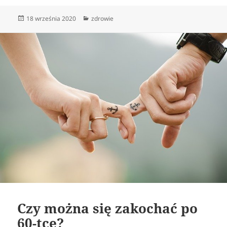
Data
Kategorie
18 września 2020
zdrowie
publikacji
Czy można się zakochać po
60-tce?