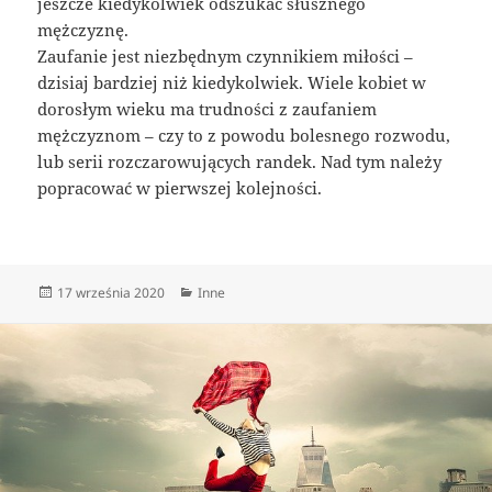
jeszcze kiedykolwiek odszukać słusznego
mężczyznę.
Zaufanie jest niezbędnym czynnikiem miłości –
dzisiaj bardziej niż kiedykolwiek. Wiele kobiet w
dorosłym wieku ma trudności z zaufaniem
mężczyznom – czy to z powodu bolesnego rozwodu,
lub serii rozczarowujących randek. Nad tym należy
popracować w pierwszej kolejności.
Data
Kategorie
17 września 2020
Inne
publikacji