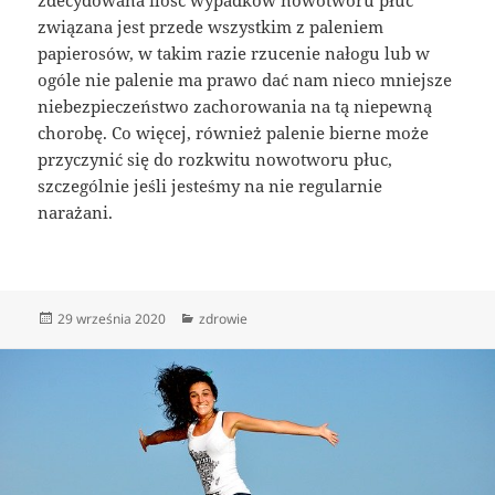
zdecydowana ilość wypadków nowotworu płuc
związana jest przede wszystkim z paleniem
papierosów, w takim razie rzucenie nałogu lub w
ogóle nie palenie ma prawo dać nam nieco mniejsze
niebezpieczeństwo zachorowania na tą niepewną
chorobę. Co więcej, również palenie bierne może
przyczynić się do rozkwitu nowotworu płuc,
szczególnie jeśli jesteśmy na nie regularnie
narażani.
Data
Kategorie
29 września 2020
zdrowie
publikacji