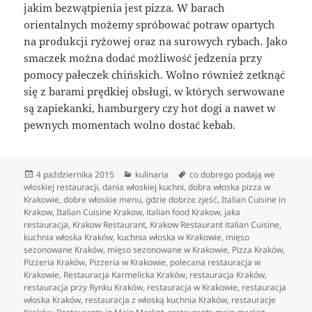
jakim bezwątpienia jest pizza. W barach
orientalnych możemy spróbować potraw opartych
na produkcji ryżowej oraz na surowych rybach. Jako
smaczek można dodać możliwość jedzenia przy
pomocy pałeczek chińskich. Wolno również zetknąć
się z barami prędkiej obsługi, w których serwowane
są zapiekanki, hamburgery czy hot dogi a nawet w
pewnych momentach wolno dostać kebab.
Data
Kategorie
Tagi
4 października 2015
kulinaria
co dobrego podają we
publikacji
włoskiej restauracji
,
dania włoskiej kuchni
,
dobra włoska pizza w
Krakowie
,
dobre włoskie menu
,
gdzie dobrze zjeść
,
Italian Cuisine in
Krakow
,
Italian Cuisine Krakow
,
italian food Krakow
,
jaka
restauracja
,
Krakow Restaurant
,
Krakow Restaurant italian Cuisine
,
kuchnia włoska Kraków
,
kuchnia włoska w Krakowie
,
mięso
sezonowane Kraków
,
mięso sezonowane w Krakowie
,
Pizza Kraków
,
Pizzeria Kraków
,
Pizzeria w Krakowie
,
polecana restauracja w
Krakowie
,
Restauracja Karmelicka Kraków
,
restauracja Kraków
,
restauracja przy Rynku Kraków
,
restauracja w Krakowie
,
restauracja
włoska Kraków
,
restauracja z włoską kuchnia Kraków
,
restauracje