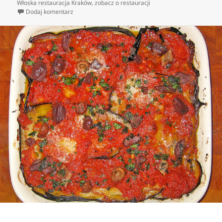
Włoska restauracja Kraków
,
zobacz o restauracji
do Dania włoskiej Kuchni – prostota i przyjemność z 
Dodaj komentarz