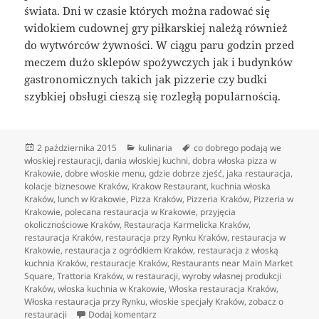
świata. Dni w czasie których można radować się
widokiem cudownej gry piłkarskiej należą również
do wytwórców żywności. W ciągu paru godzin przed
meczem dużo sklepów spożywczych jak i budynków
gastronomicznych takich jak pizzerie czy budki
szybkiej obsługi cieszą się rozległą popularnością.
Data
Kategorie
Tagi
2 października 2015
kulinaria
co dobrego podają we
publikacji
włoskiej restauracji
,
dania włoskiej kuchni
,
dobra włoska pizza w
Krakowie
,
dobre włoskie menu
,
gdzie dobrze zjeść
,
jaka restauracja
,
kolacje biznesowe Kraków
,
Krakow Restaurant
,
kuchnia włoska
Kraków
,
lunch w Krakowie
,
Pizza Kraków
,
Pizzeria Kraków
,
Pizzeria w
Krakowie
,
polecana restauracja w Krakowie
,
przyjęcia
okolicznościowe Kraków
,
Restauracja Karmelicka Kraków
,
restauracja Kraków
,
restauracja przy Rynku Kraków
,
restauracja w
Krakowie
,
restauracja z ogródkiem Kraków
,
restauracja z włoską
kuchnia Kraków
,
restauracje Kraków
,
Restaurants near Main Market
Square
,
Trattoria Kraków
,
w restauracji
,
wyroby własnej produkcji
Kraków
,
włoska kuchnia w Krakowie
,
Włoska restauracja Kraków
,
Włoska restauracja przy Rynku
,
włoskie specjały Kraków
,
zobacz o
do Kraków i włoska pizza, czy to możliwe
restauracji
Dodaj komentarz