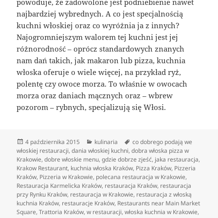
powoduje, że zadowolone jest podniebienie nawet
najbardziej wybrednych. A co jest specjalnością
kuchni włoskiej oraz co wyróżnia ja z innych?
Najogromniejszym walorem tej kuchni jest jej
różnorodność – oprócz standardowych znanych
nam dań takich, jak makaron lub pizza, kuchnia
włoska oferuje o wiele więcej, na przykład ryż,
polentę czy owoce morza. To właśnie w owocach
morza oraz daniach mącznych oraz – wbrew
pozorom – rybnych, specjalizują się Włosi.
Data
Kategorie
Tagi
4 października 2015
kulinaria
co dobrego podają we
publikacji
włoskiej restauracji
,
dania włoskiej kuchni
,
dobra włoska pizza w
Krakowie
,
dobre włoskie menu
,
gdzie dobrze zjeść
,
jaka restauracja
,
Krakow Restaurant
,
kuchnia włoska Kraków
,
Pizza Kraków
,
Pizzeria
Kraków
,
Pizzeria w Krakowie
,
polecana restauracja w Krakowie
,
Restauracja Karmelicka Kraków
,
restauracja Kraków
,
restauracja
przy Rynku Kraków
,
restauracja w Krakowie
,
restauracja z włoską
kuchnia Kraków
,
restauracje Kraków
,
Restaurants near Main Market
Square
,
Trattoria Kraków
,
w restauracji
,
włoska kuchnia w Krakowie
,