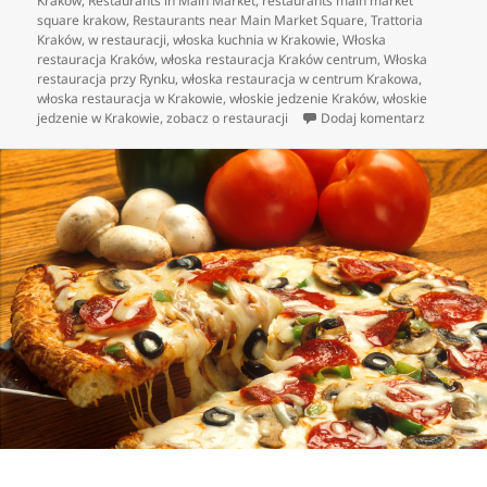
Kraków
,
Restaurants in Main Market
,
restaurants main market
square krakow
,
Restaurants near Main Market Square
,
Trattoria
Kraków
,
w restauracji
,
włoska kuchnia w Krakowie
,
Włoska
restauracja Kraków
,
włoska restauracja Kraków centrum
,
Włoska
restauracja przy Rynku
,
włoska restauracja w centrum Krakowa
,
włoska restauracja w Krakowie
,
włoskie jedzenie Kraków
,
włoskie
do Dania 
jedzenie w Krakowie
,
zobacz o restauracji
Dodaj komentarz